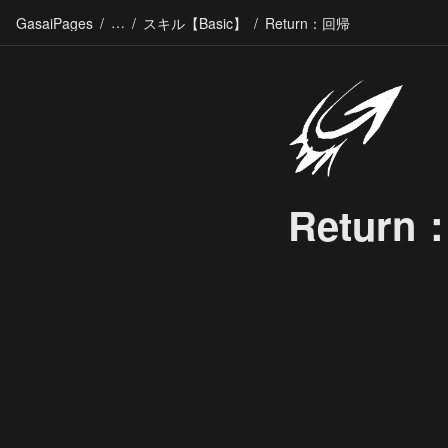
GasaiPages
/
/
スキル【Basic】
/
Return：回帰
Retur