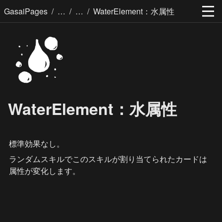
/
/
/
GasaiPages
WaterElement：水属性
WaterElement：水属性
標準効果なし。
ランダムスキルでこのスキルが割り当てられたカードは
属性が変化します。