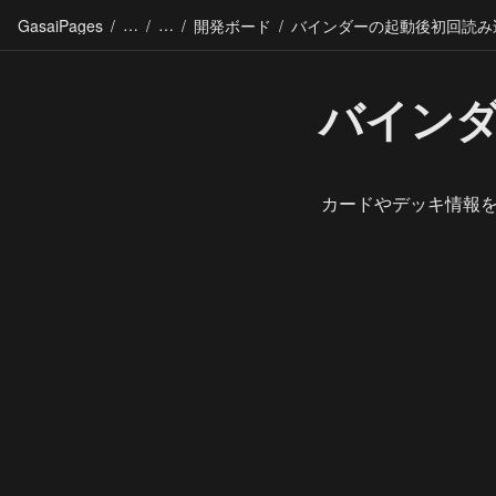
GasaiPages
/
/
/
開発ボード
/
バイン
カードやデッキ情報