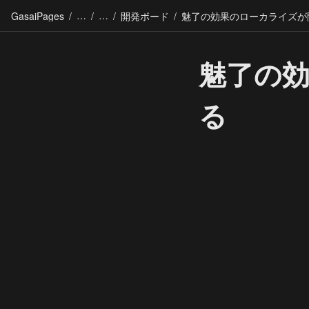
GasaiPages
/
/
/
開発ボード
/
魅了の
る