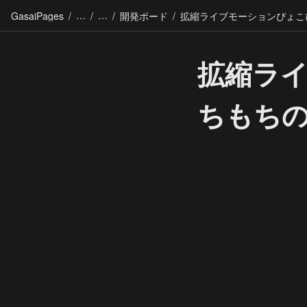
GasaiPages
/
/
/
開発ボード
/
拡縮ラ
ちもち