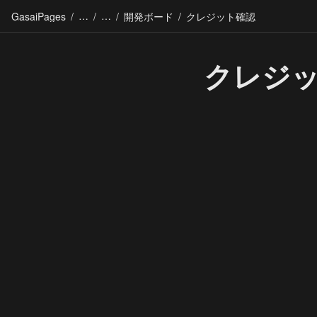
GasaiPages
/
/
/
開発ボード
/
クレジット確認
クレジ