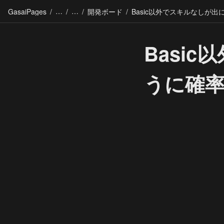
GasaiPages
/
/
/
開発ボード
/
Basi
うに確