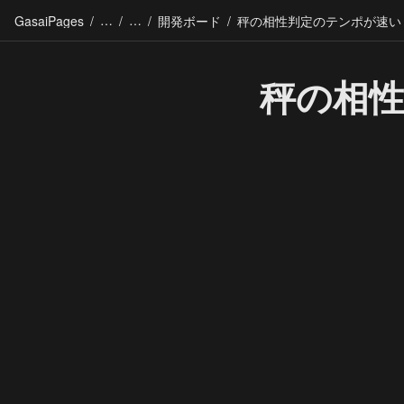
GasaiPages
/
/
/
開発ボード
/
秤の相性判定のテンポが速い
秤の相