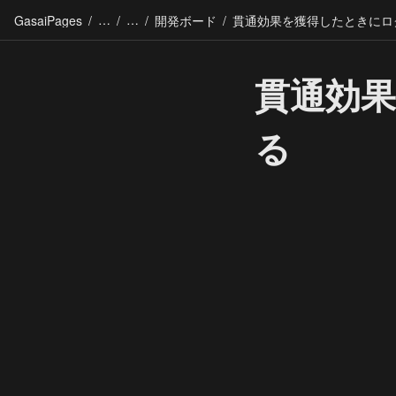
GasaiPages
/
/
/
開発ボード
/
貫通効
る