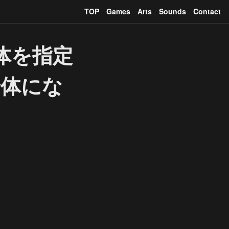
TOP
Games
Arts
Sounds
Contact
体を指定
合体にな