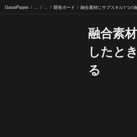
GasaiPages
/
/
/
開発ボード
/
融合素材
したと
る