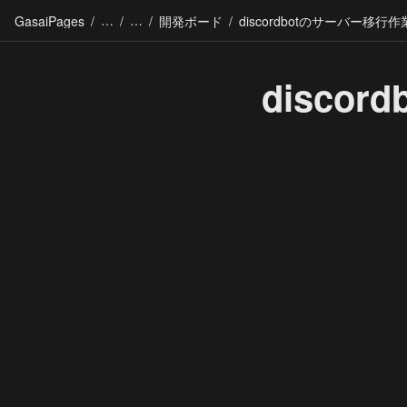
GasaiPages
/
/
/
開発ボード
/
discordbotのサーバー移行作
disco